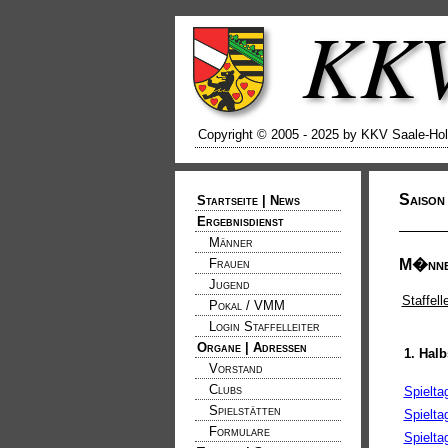
Copyright © 2005 - 2025 by KKV Saale-Hol
Saison
Startseite | News
Ergebnisdienst
Männer
Frauen
M�nner
Jugend
Staffelle
Pokal / VMM
Login Staffelleiter
Organe | Adressen
1. Halb
Vorstand
Clubs
Spielta
Spielstätten
Spielta
Formulare
Spielta