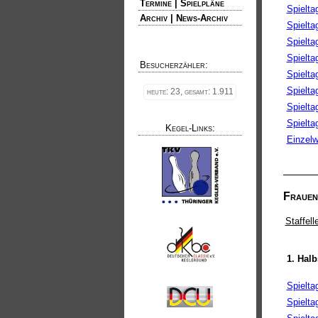
Termine | Spielpläne
Spielta
Archiv | News-Archiv
Spielta
Spielta
Spielta
Besucherzähler:
Spielta
Spielta
heute: 23, gesamt: 1.911
Spielta
Spielta
Kegel-Links:
Einzelw
Frauen 
Staffelle
1. Halb
Spielta
Spielta