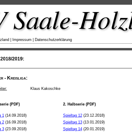
zland |
Impressum
|
Datenschutzerklärung
 2018/2019:
 - Kreisliga:
iter:
Klaus Kakoschke
serie (PDF)
2. Halbserie (PDF)
g 1
(14.09.2018)
Spieltag 12
(23.12.2018)
g 2
(16.09.2018)
Spieltag 13
(13.01.2019)
g 3
(23.09.2018)
Spieltag 14
(20.01.2019)